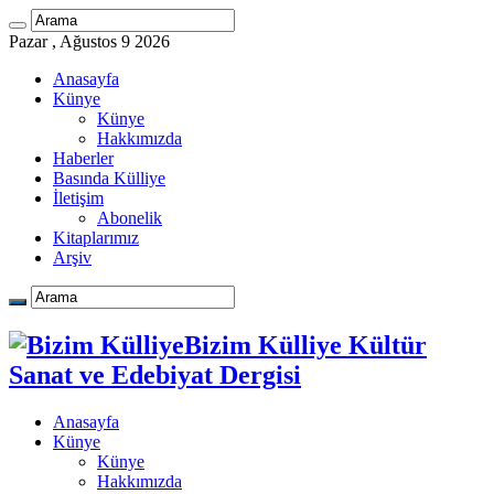
Pazar , Ağustos 9 2026
Anasayfa
Künye
Künye
Hakkımızda
Haberler
Basında Külliye
İletişim
Abonelik
Kitaplarımız
Arşiv
Bizim Külliye Kültür
Sanat ve Edebiyat Dergisi
Anasayfa
Künye
Künye
Hakkımızda