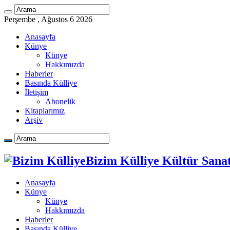
Perşembe , Ağustos 6 2026
Anasayfa
Künye
Künye
Hakkımızda
Haberler
Basında Külliye
İletişim
Abonelik
Kitaplarımız
Arşiv
Bizim Külliye Kültür Sanat
Anasayfa
Künye
Künye
Hakkımızda
Haberler
Basında Külliye