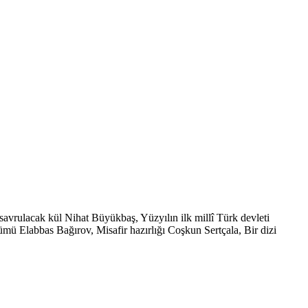
avrulacak kül Nihat Büyükbaş, Yüzyılın ilk millî Türk devleti
ü Elabbas Bağırov, Misafir hazırlığı Coşkun Sertçala, Bir dizi