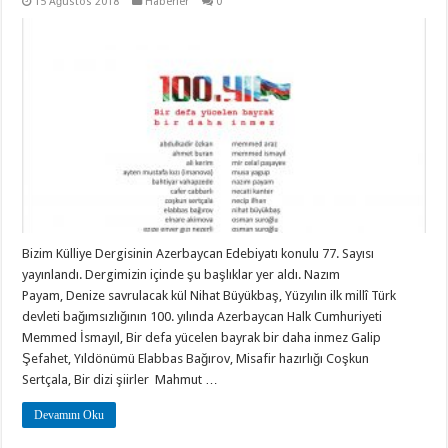
15 Ağustos 2018
Haberler
0
Bizim Külliye Dergisinin Azerbaycan Edebiyatı konulu 77. Sayısı
yayınlandı. Dergimizin içinde şu başlıklar yer aldı. Nazım
Payam, Denize savrulacak kül Nihat Büyükbaş, Yüzyılın ilk millî Türk
devleti bağımsızlığının 100. yılında Azerbaycan Halk Cumhuriyeti
Memmed İsmayıl, Bir defa yücelen bayrak bir daha inmez Galip
Şefahet, Yıldönümü Elabbas Bağırov, Misafir hazırlığı Coşkun
Sertçala, Bir dizi şiirler Mahmut …
Devamını Oku