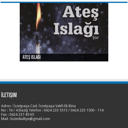
Ateş Islağı
Ses ve Yaz
Şehrin Eylül Tarafı
Sılası Türkçe
Yalnızlık Risalesi
İletişim
Adres : İzzetpaşa Cad. İzzetpaşa Vakfı Ek Bina
No : 16 / 4 Elazığ Telefon : 0424 233 5513 / 0424 233 1500 - 114
Fax : 0424 237 49 65
Mail : bizimkulliye@gmail.com