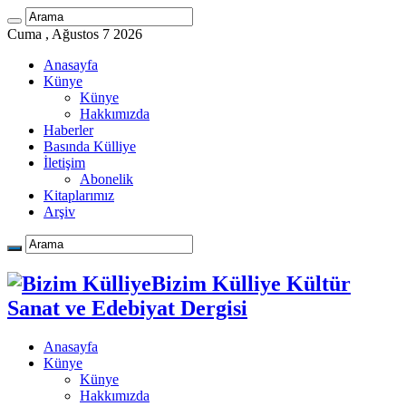
Cuma , Ağustos 7 2026
Anasayfa
Künye
Künye
Hakkımızda
Haberler
Basında Külliye
İletişim
Abonelik
Kitaplarımız
Arşiv
Bizim Külliye Kültür
Sanat ve Edebiyat Dergisi
Anasayfa
Künye
Künye
Hakkımızda