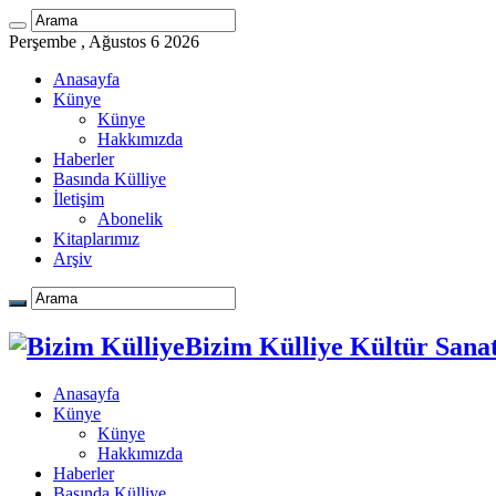
Perşembe , Ağustos 6 2026
Anasayfa
Künye
Künye
Hakkımızda
Haberler
Basında Külliye
İletişim
Abonelik
Kitaplarımız
Arşiv
Bizim Külliye Kültür Sanat
Anasayfa
Künye
Künye
Hakkımızda
Haberler
Basında Külliye