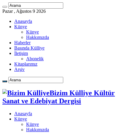
Pazar , Ağustos 9 2026
Anasayfa
Künye
Künye
Hakkımızda
Haberler
Basında Külliye
İletişim
Abonelik
Kitaplarımız
Arşiv
Bizim Külliye Kültür
Sanat ve Edebiyat Dergisi
Anasayfa
Künye
Künye
Hakkımızda