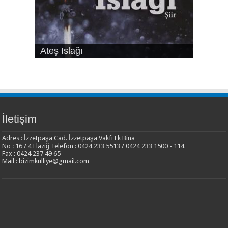
Ateş Islağı
Ses ve Yaz
Şehrin Eylül Tarafı
Sılası Türkçe
Yalnızlık Risalesi
İletişim
Adres : İzzetpaşa Cad. İzzetpaşa Vakfı Ek Bina
No : 16 / 4 Elazığ Telefon : 0424 233 5513 / 0424 233 1500 - 114
Fax : 0424 237 49 65
Mail : bizimkulliye@gmail.com