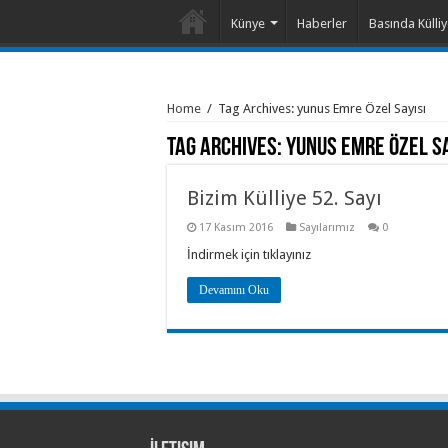
Künye
Haberler
Basında Külli
Home
/
Tag Archives: yunus Emre Özel Sayısı
Tag Archives:
yunus Emre Özel Sa
Bizim Külliye 52. Sayı
17 Kasım 2016
Sayılarımız
0
İndirmek için tıklayınız
Devamını Oku