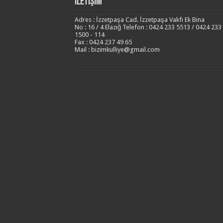
İletişim
Adres : İzzetpaşa Cad. İzzetpaşa Vakfı Ek Bina
No : 16 / 4 Elazığ Telefon : 0424 233 5513 / 0424 233
1500 - 114
Fax : 0424 237 49 65
Mail : bizimkulliye@gmail.com