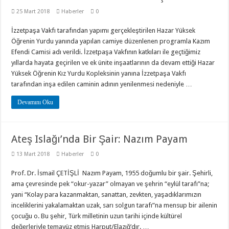
25 Mart 2018
Haberler
0
İzzetpaşa Vakfı tarafından yapımı gerçekleştirilen Hazar Yüksek
Öğrenin Yurdu yanında yapılan camiye düzenlenen programla Kazım
Efendi Camisi adı verildi. İzzetpaşa Vakfının katkıları ile geçtiğimiz
yıllarda hayata geçirilen ve ek ünite inşaatlarının da devam ettiği Hazar
Yüksek Öğrenin Kız Yurdu Kopleksinin yanına İzzetpaşa Vakfı
tarafından inşa edilen caminin adının yenilenmesi nedeniyle …
Devamını Oku
Ateş Islağı’nda Bir Şair: Nazım Payam
13 Mart 2018
Haberler
0
Prof. Dr. İsmail ÇETİŞLİ Nazım Payam, 1955 doğumlu bir şair. Şehirli,
ama çevresinde pek “okur-yazar” olmayan ve şehrin “eylül tarafı”na;
yani “Kolay para kazanmaktan, sanattan, zevkten, yaşadıklarımızın
inceliklerini yakalamaktan uzak, sarı solgun tarafı”na mensup bir ailenin
çocuğu o. Bu şehir, Türk milletinin uzun tarihi içinde kültürel
değerleriyle temayüz etmiş Harput/Elazığ’dır. …