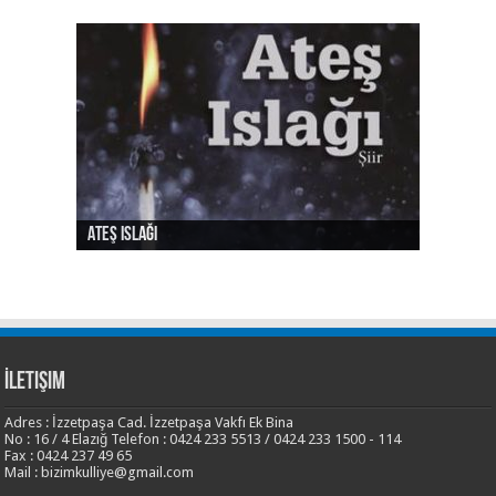
Ateş Islağı
Ses ve Yaz
Şehrin Eylül Tarafı
Sılası Türkçe
Yalnızlık Risalesi
İletişim
Adres : İzzetpaşa Cad. İzzetpaşa Vakfı Ek Bina
No : 16 / 4 Elazığ Telefon : 0424 233 5513 / 0424 233 1500 - 114
Fax : 0424 237 49 65
Mail : bizimkulliye@gmail.com