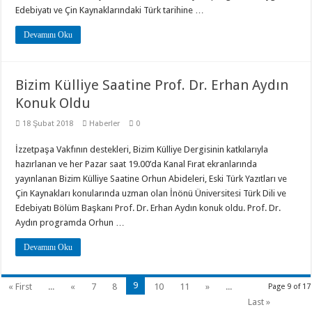
Edebiyatı ve Çin Kaynaklarındaki Türk tarihine …
Devamını Oku
Bizim Külliye Saatine Prof. Dr. Erhan Aydın
Konuk Oldu
18 Şubat 2018
Haberler
0
İzzetpaşa Vakfının destekleri, Bizim Külliye Dergisinin katkılarıyla
hazırlanan ve her Pazar saat 19.00’da Kanal Fırat ekranlarında
yayınlanan Bizim Külliye Saatine Orhun Abideleri, Eski Türk Yazıtları ve
Çin Kaynakları konularında uzman olan İnönü Üniversitesi Türk Dili ve
Edebiyatı Bölüm Başkanı Prof. Dr. Erhan Aydın konuk oldu. Prof. Dr.
Aydın programda Orhun …
Devamını Oku
9
« First
...
«
7
8
10
11
»
...
Page 9 of 17
Last »