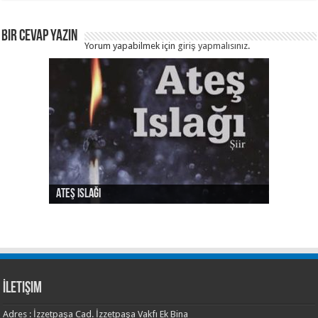
Bir Cevap Yazın
Yorum yapabilmek için
giriş yapmalısınız
.
Ateş Islağı
Ses ve Yaz
Şehrin Eylül Tarafı
Sılası Türkçe
Yalnızlık Risalesi
İletişim
Adres : İzzetpaşa Cad. İzzetpaşa Vakfı Ek Bina