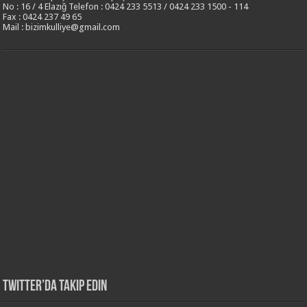
No : 16 / 4 Elazığ Telefon : 0424 233 5513 / 0424 233 1500 - 114
Fax : 0424 237 49 65
Mail : bizimkulliye@gmail.com
Twitter’da Takip Edin