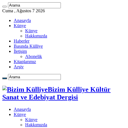
Cuma , Ağustos 7 2026
Anasayfa
Künye
Künye
Hakkımızda
Haberler
Basında Külliye
İletişim
Abonelik
Kitaplarımız
Arşiv
Bizim Külliye Kültür
Sanat ve Edebiyat Dergisi
Anasayfa
Künye
Künye
Hakkımızda