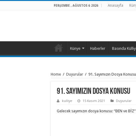
Anasayfa
Kün
PERŞEMBE , AĞUSTOS 6 2026
Künye
Haberler
Basında Külli
Home
/
Duyurular
/
91. Sayımızın Dosya Konusu
91. Sayımızın Dosya Konusu
kulliye
15 Kasım 2021
Duyurular
Gelecek sayımızın dosya konusu: “BEN ve BİZ”