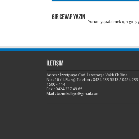
Bir Cevap Yazın
Yorum yapabilmek için
giriş 
İletişim
Adres : İzzetpaşa Cad. İzzetpaşa Vakfı Ek Bina
No : 16 / 4 Elazığ Telefon : 0424 233 5513 / 0424 233
1500 - 114
Fax : 0424 237 49 65
Mail : bizimkulliye@gmail.com