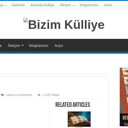
ye
Haberler
Basında Külliye
İletişim
Kitaplarımız
Arşiv
ye
İletişim
Kitaplarımız
Arşiv
Leave a comment
1,253 Views
Related Articles
Ate
Ses
Şeh
Sıl
Yal
Se