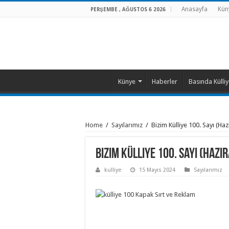
Anasayfa
Kün
PERŞEMBE , AĞUSTOS 6 2026
Künye
Haberler
Basında Külli
Home
/
Sayılarımız
/
Bizim Külliye 100. Sayı (
Bizim Külliye 100. Sayı (Ha
kulliye
15 Mayıs 2024
Sayılarımız