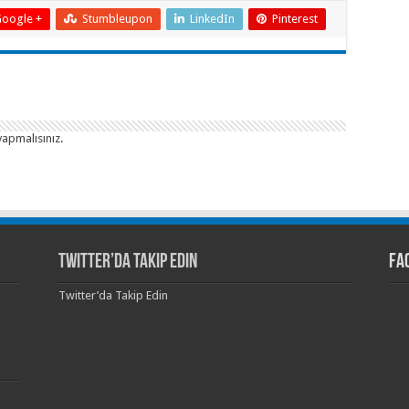
oogle +
Stumbleupon
LinkedIn
Pinterest
yapmalısınız
.
Twitter’da Takip Edin
Fa
Twitter’da Takip Edin