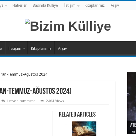
ye
Haberler
Basında Külliye
İletişim
Kitaplarımız
Arşiv
ye
İletişim
Kitaplarımız
Arşiv
Haziran-Temmuz-Ağustos 2024)
ziran-Temmuz-Ağustos 2024)
Leave a comment
2,061 Views
Related Articles
Ate
Ses
Şeh
Sıl
Yal
At