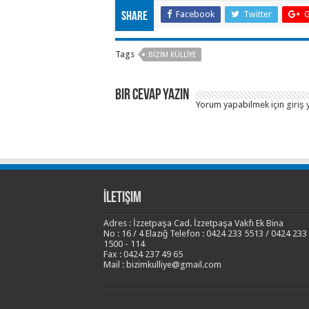
Facebook
Twitter
G
Share
Tags
BIZIM KÜLLIYE
Bir Cevap Yazın
Yorum yapabilmek için
giriş 
İletişim
Adres : İzzetpaşa Cad. İzzetpaşa Vakfı Ek Bina
No : 16 / 4 Elazığ Telefon : 0424 233 5513 / 0424 233
1500 - 114
Fax : 0424 237 49 65
Mail : bizimkulliye@gmail.com