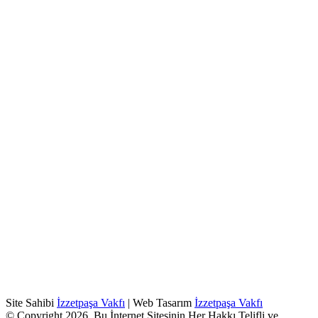
Site Sahibi
İzzetpaşa Vakfı
| Web Tasarım
İzzetpaşa Vakfı
© Copyright 2026, Bu İnternet Sitesinin Her Hakkı Telifli ve