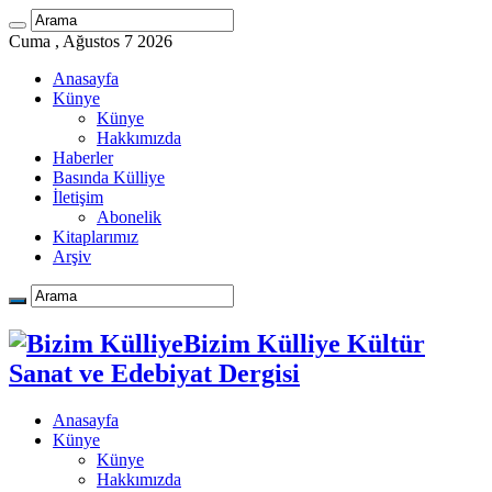
Cuma , Ağustos 7 2026
Anasayfa
Künye
Künye
Hakkımızda
Haberler
Basında Külliye
İletişim
Abonelik
Kitaplarımız
Arşiv
Bizim Külliye Kültür
Sanat ve Edebiyat Dergisi
Anasayfa
Künye
Künye
Hakkımızda