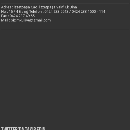
Adres : İzzetpaşa Cad. İzzetpaşa Vakfı Ek Bina
No : 16 / 4 Elazığ Telefon : 0424 233 5513 / 0424 233 1500 - 114
Fax : 0424 237 49 65
Mail : bizimkulliye@gmail.com