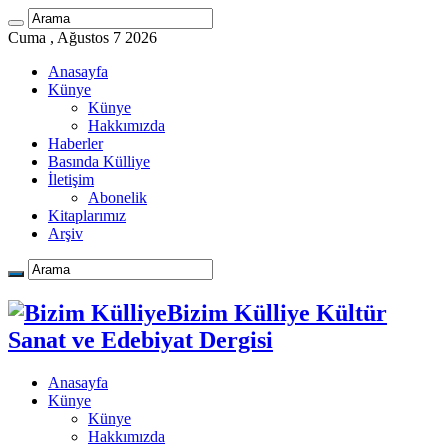
Cuma , Ağustos 7 2026
Anasayfa
Künye
Künye
Hakkımızda
Haberler
Basında Külliye
İletişim
Abonelik
Kitaplarımız
Arşiv
Bizim Külliye Kültür
Sanat ve Edebiyat Dergisi
Anasayfa
Künye
Künye
Hakkımızda