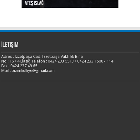
Ateş Islağı
Ses ve Yaz
Şehrin Eylül Tarafı
Sılası Türkçe
Yalnızlık Risalesi
İletişim
Adres : İzzetpaşa Cad. İzzetpaşa Vakfı Ek Bina
No : 16 / 4 Elazığ Telefon : 0424 233 5513 / 0424 233 1500 - 114
Fax : 0424 237 49 65
Mail : bizimkulliye@gmail.com