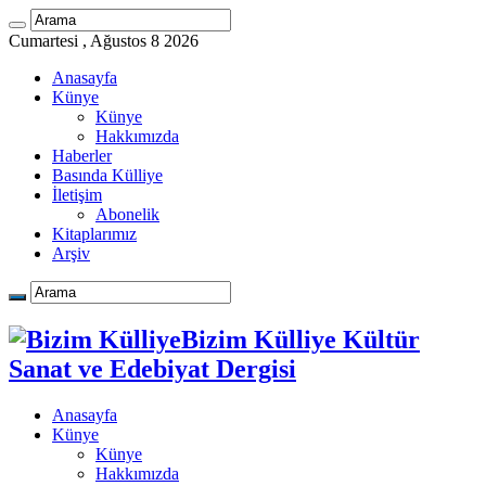
Cumartesi , Ağustos 8 2026
Anasayfa
Künye
Künye
Hakkımızda
Haberler
Basında Külliye
İletişim
Abonelik
Kitaplarımız
Arşiv
Bizim Külliye Kültür
Sanat ve Edebiyat Dergisi
Anasayfa
Künye
Künye
Hakkımızda