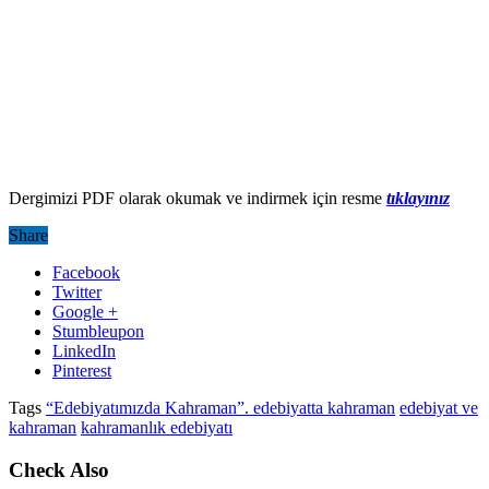
Dergimizi PDF olarak okumak ve indirmek için resme
tıklayınız
Share
Facebook
Twitter
Google +
Stumbleupon
LinkedIn
Pinterest
Tags
“Edebiyatımızda Kahraman”. edebiyatta kahraman
edebiyat ve
kahraman
kahramanlık edebiyatı
Check Also