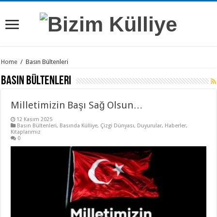
Home
/
Basın Bültenleri
Basın Bültenleri
Milletimizin Başı Sağ Olsun…
12 Kasım 2025
Basın Bültenleri
,
Basında Külliye
,
Çizgi Dünyası
,
Duyurular
,
Haberler
,
Kitaplarımız
0