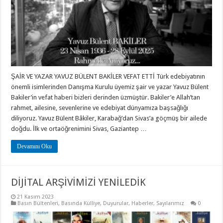
ŞAİR VE YAZAR YAVUZ BÜLENT BAKİLER VEFAT ETTİ Türk edebiyatının
önemli isimlerinden Danışma Kurulu üyemiz şair ve yazar Yavuz Bülent
Bakiler’in vefat haberi bizleri derinden üzmüştür. Bakiler’e Allah’tan
rahmet, ailesine, sevenlerine ve edebiyat dünyamıza başsağlığı
diliyoruz. Yavuz Bülent Bâkiler, Karabağ’dan Sivas’a göçmüş bir ailede
doğdu. İlk ve ortaöğrenimini Sivas, Gaziantep …
Devamını Oku
DİJİTAL ARŞİVİMİZİ YENİLEDİK
21 Kasım 2023
Basın Bültenleri
,
Basında Külliye
,
Duyurular
,
Haberler
,
Sayılarımız
0