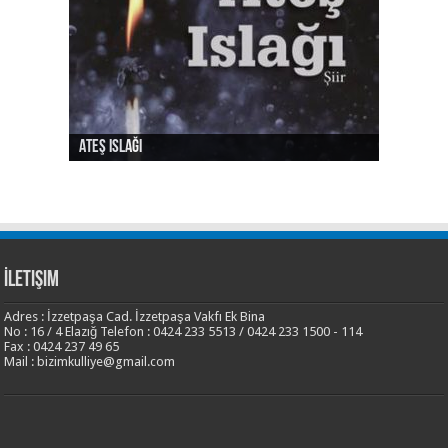
Ateş Islağı
Ses ve Yaz
Şehrin Eylül Tarafı
Sılası Türkçe
Yalnızlık Risalesi
İletişim
Adres : İzzetpaşa Cad. İzzetpaşa Vakfı Ek Bina
No : 16 / 4 Elazığ Telefon : 0424 233 5513 / 0424 233 1500 - 114
Fax : 0424 237 49 65
Mail : bizimkulliye@gmail.com