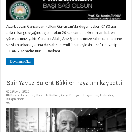
Azerbaycan Gence’den kalkan Gürcistan’da düşen askeri C130 tipi
askeri kargo uçağında şehit olan 20 kahraman askerimizin haberi
yüreklerimizi yaktı. Cenab-ı Allah; Aziz Şehitlerimize rahmet, ailelerine
ve silah arkadaşlarına da Sabr-ı Cemil ihsan eylesin. Prof.Dr. Necip
İLHAN – Yönetim Kurulu Başkanı
Devamını Oku
Şair Yavuz Bülent Bâkiler hayatını kaybetti
29 Eylül 2025
Basın Bültenleri
,
Basında Külliye
,
Çizgi Dünyası
,
Duyurular
,
Haberler
,
Kitaplarımız
0