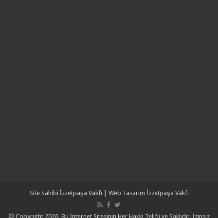
Site Sahibi
İzzetpaşa Vakfı
| Web Tasarım
İzzetpaşa Vakfı
© Copyright 2026, Bu İnternet Sitesinin Her Hakkı Telifli ve Saklıdır. İzinsiz