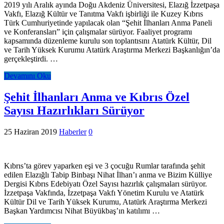
2019 yılı Aralık ayında Doğu Akdeniz Üniversitesi, Elazığ İzzetpaşa
Vakfı, Elazığ Kültür ve Tanıtma Vakfı işbirliği ile Kuzey Kıbrıs
Türk Cumhuriyetinde yapılacak olan “Şehit İlhanları Anma Paneli
ve Konferansları” için çalışmalar sürüyor. Faaliyet programı
kapsamında düzenleme kurulu son toplantısını Atatürk Kültür, Dil
ve Tarih Yüksek Kurumu Atatürk Araştırma Merkezi Başkanlığın’da
gerçekleştirdi. …
Devamını Oku
Şehit İlhanları Anma ve Kıbrıs Özel
Sayısı Hazırlıkları Sürüyor
25 Haziran 2019
Haberler
0
Kıbrıs’ta görev yaparken eşi ve 3 çocuğu Rumlar tarafında şehit
edilen Elazığlı Tabip Binbaşı Nihat İlhan’ı anma ve Bizim Külliye
Dergisi Kıbrıs Edebiyatı Özel Sayısı hazırlık çalışmaları sürüyor.
İzzetpaşa Vakfında, İzzetpaşa Vakfı Yönetim Kurulu ve Atatürk
Kültür Dil ve Tarih Yüksek Kurumu, Atatürk Araştırma Merkezi
Başkan Yardımcısı Nihat Büyükbaş’ın katılımı …