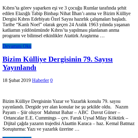
Kıbrıs’ta görev yaparken eşi ve 3 çocuğu Rumlar tarafında şehit
edilen Elazığlı Tabip Binbaşı Nihat İlhan’ı anma ve Bizim Külliye
Dergisi Kıbrıs Edebiyatı Özel Sayısı hazırlık çalışmaları başladı.
Tarihe “Kanlı Noel” olarak geçen 24 Aralık 1963 yılında yaşanan
katliamın yıldönümünde Kıbrıs’ta yapılması planlanan anma
programı ve bilimsel etkinlikler Atatürk Araştırma …
Devamını Oku
Bizim Külliye Dergisinin 79. Sayısı
Yayınlandı
18 Şubat 2019
Haberler
0
Bizim Külliye Dergisinin Yazar ve Yazarlık konulu 79. sayısı
yayınlandı. Dergide yer alan konular ise şu şekilde oldu. Nazım
Payam – Şiir oluyor Mahmut Bahar – ABC Davut Güner –
Ortancalar E.E. Cummings – çev. Faruk Uysal Milay Köktürk –
Dijital çağda yazarın trajedisi Alaattin Karaca – haz. Kemal Batmaz
Soruşturma: Yazı ve yazarlık üzerine …