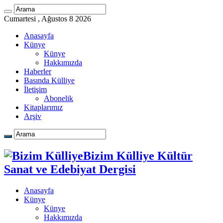
Cumartesi , Ağustos 8 2026
Anasayfa
Künye
Künye
Hakkımızda
Haberler
Basında Külliye
İletişim
Abonelik
Kitaplarımız
Arşiv
Bizim Külliye Kültür
Sanat ve Edebiyat Dergisi
Anasayfa
Künye
Künye
Hakkımızda