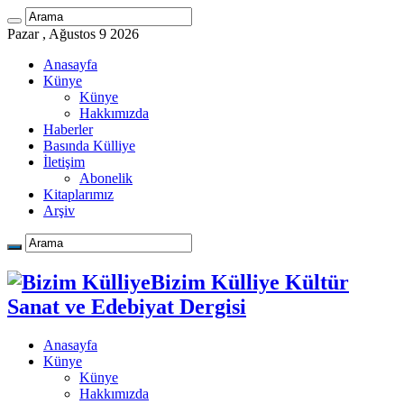
Pazar , Ağustos 9 2026
Anasayfa
Künye
Künye
Hakkımızda
Haberler
Basında Külliye
İletişim
Abonelik
Kitaplarımız
Arşiv
Bizim Külliye Kültür
Sanat ve Edebiyat Dergisi
Anasayfa
Künye
Künye
Hakkımızda