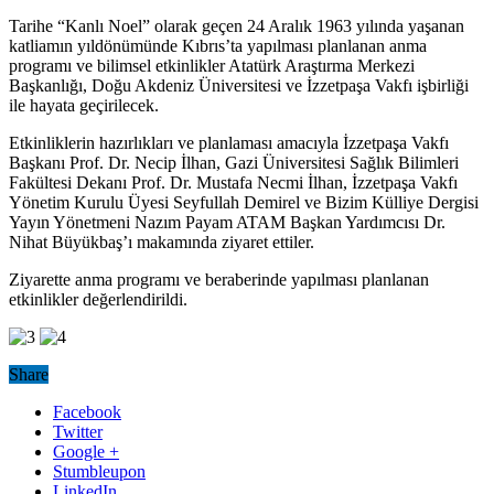
Tarihe “Kanlı Noel” olarak geçen 24 Aralık 1963 yılında yaşanan
katliamın yıldönümünde Kıbrıs’ta yapılması planlanan anma
programı ve bilimsel etkinlikler Atatürk Araştırma Merkezi
Başkanlığı, Doğu Akdeniz Üniversitesi ve İzzetpaşa Vakfı işbirliği
ile hayata geçirilecek.
Etkinliklerin hazırlıkları ve planlaması amacıyla İzzetpaşa Vakfı
Başkanı Prof. Dr. Necip İlhan, Gazi Üniversitesi Sağlık Bilimleri
Fakültesi Dekanı Prof. Dr. Mustafa Necmi İlhan, İzzetpaşa Vakfı
Yönetim Kurulu Üyesi Seyfullah Demirel ve Bizim Külliye Dergisi
Yayın Yönetmeni Nazım Payam ATAM Başkan Yardımcısı Dr.
Nihat Büyükbaş’ı makamında ziyaret ettiler.
Ziyarette anma programı ve beraberinde yapılması planlanan
etkinlikler değerlendirildi.
Share
Facebook
Twitter
Google +
Stumbleupon
LinkedIn