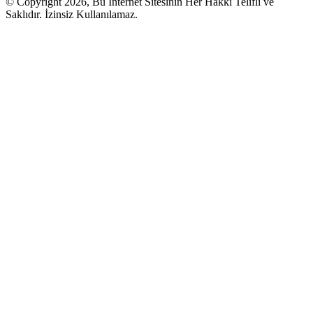
© Copyright 2026, Bu İnternet Sitesinin Her Hakkı Telifli ve
Saklıdır. İzinsiz Kullanılamaz.