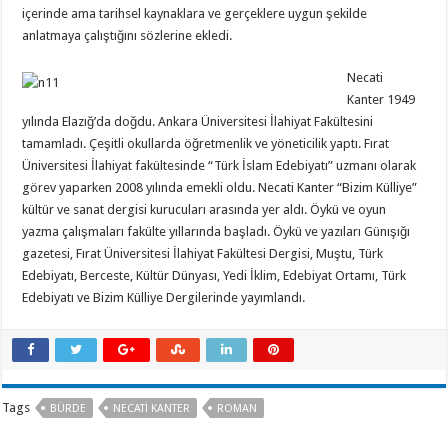
içerinde ama tarihsel kaynaklara ve gerçeklere uygun şekilde
anlatmaya çalıştığını sözlerine ekledi.
Necati
Kanter 1949
yılında Elazığ’da doğdu. Ankara Üniversitesi İlahiyat Fakültesini
tamamladı. Çeşitli okullarda öğretmenlik ve yöneticilik yaptı. Fırat
Üniversitesi İlahiyat fakültesinde “Türk İslam Edebiyatı” uzmanı olarak
görev yaparken 2008 yılında emekli oldu. Necati Kanter “Bizim Külliye”
kültür ve sanat dergisi kurucuları arasında yer aldı. Öykü ve oyun
yazma çalışmaları fakülte yıllarında başladı. Öykü ve yazıları Günışığı
gazetesi, Fırat Üniversitesi İlahiyat Fakültesi Dergisi, Muştu, Türk
Edebiyatı, Berceste, Kültür Dünyası, Yedi İklim, Edebiyat Ortamı, Türk
Edebiyatı ve Bizim Külliye Dergilerinde yayımlandı.
Tags
BÜRDE
NECATI KANTER
ROMAN