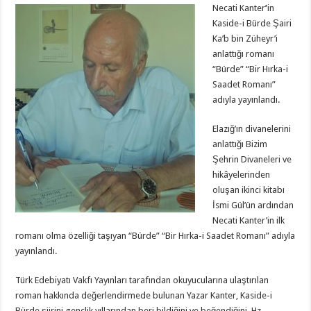
Necati Kanter
’
in
Kaside-i Bürde Şairi
Ka’b bin Züheyr’i
anlattığı romanı
“Bürde” “Bir Hırka-i
Saadet Romanı”
adıyla yayınlandı.
Elazığ’ın divanelerini
anlattığı Bizim
Şehrin Divaneleri ve
hikâyelerinden
oluşan ikinci kitabı
İsmi Gül’ün ardından
Necati Kanter’in ilk
romanı olma özelliği taşıyan “Bürde” “Bir Hırka-i Saadet Romanı” adıyla
yayınlandı.
Türk Edebiyatı Vakfı Yayınları tarafından okuyucularına ulaştırılan
roman hakkında değerlendirmede bulunan Yazar Kanter, Kaside-i
Bürde şiirini gençlik yıllarından beri bildiğini ve beğendiğini, Hz.