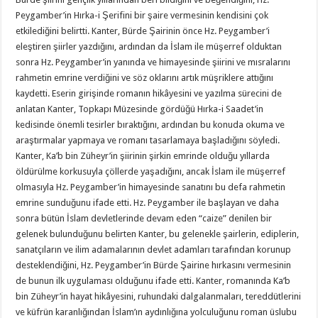
Peygamber’in Hırka-i Şerifini bir şaire vermesinin kendisini çok
etkilediğini belirtti. Kanter, Bürde Şairinin önce Hz. Peygamber’i
eleştiren şiirler yazdığını, ardından da İslam ile müşerref olduktan
sonra Hz. Peygamber’in yanında ve himayesinde şiirini ve mısralarını
rahmetin emrine verdiğini ve söz oklarını artık müşriklere attığını
kaydetti. Eserin girişinde romanın hikâyesini ve yazılma sürecini de
anlatan Kanter, Topkapı Müzesinde gördüğü Hırka-i Saadet’in
kedisinde önemli tesirler bıraktığını, ardından bu konuda okuma ve
araştırmalar yapmaya ve romanı tasarlamaya başladığını söyledi.
Kanter, Ka’b bin Züheyr’in şiirinin şirkin emrinde olduğu yıllarda
öldürülme korkusuyla çöllerde yaşadığını, ancak İslam ile müşerref
olmasıyla Hz. Peygamber’in himayesinde sanatını bu defa rahmetin
emrine sunduğunu ifade etti. Hz. Peygamber ile başlayan ve daha
sonra bütün İslam devletlerinde devam eden “caize” denilen bir
gelenek bulunduğunu belirten Kanter, bu gelenekle şairlerin, ediplerin,
sanatçıların ve ilim adamalarının devlet adamları tarafından korunup
desteklendiğini, Hz. Peygamber’in Bürde Şairine hırkasını vermesinin
de bunun ilk uygulaması olduğunu ifade etti. Kanter, romanında Ka’b
bin Züheyr’in hayat hikâyesini, ruhundaki dalgalanmaları, tereddütlerini
ve küfrün karanlığından İslam’ın aydınlığına yolculuğunu roman üslubu