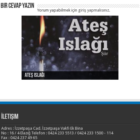
Bir Cevap Yazın
Yorum yapabilmek için
giriş yapmalısınız
.
Ateş Islağı
Ses ve Yaz
Şehrin Eylül Tarafı
Sılası Türkçe
Yalnızlık Risalesi
İletişim
Adres : İzzetpaşa Cad. İzzetpaşa Vakfı Ek Bina
No : 16 / 4 Elazığ Telefon : 0424 233 5513 / 0424 233 1500 - 114
Fax : 0424 237 49 65