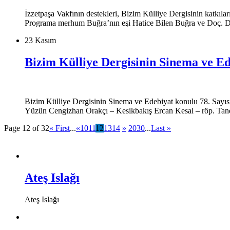
İzzetpaşa Vakfının destekleri, Bizim Külliye Dergisinin katkı
Programa merhum Buğra’nın eşi Hatice Bilen Buğra ve Doç. Dr.
23 Kasım
Bizim Külliye Dergisinin Sinema ve Ed
Bizim Külliye Dergisinin Sinema ve Edebiyat konulu 78. Sayısı 
Yüzün Cengizhan Orakçı – Kesikbakış Ercan Kesal – röp. Tan
Page 12 of 32
« First
...
«
10
11
12
13
14
»
20
30
...
Last »
Ateş Islağı
Ateş Islağı