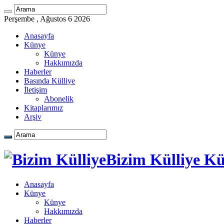
Perşembe , Ağustos 6 2026
Anasayfa
Künye
Künye
Hakkımızda
Haberler
Basında Külliye
İletişim
Abonelik
Kitaplarımız
Arşiv
Bizim Külliye Kü
Anasayfa
Künye
Künye
Hakkımızda
Haberler