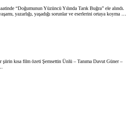
e Saatinde “Doğumunun Yüzüncü Yılında Tarık Buğra” ele alındı.
amı, yazarlığı, yaşadığı sorunlar ve eserlerini ortaya koyma …
r şiirin kısa film özeti Şemsettin Ünlü – Tanıma Davut Güner –
 …