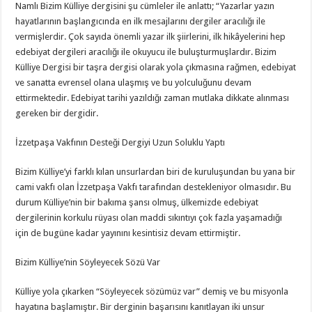
Namlı Bizim Külliye dergisini şu cümleler ile anlattı; “Yazarlar yazın
hayatlarının başlangıcında en ilk mesajlarını dergiler aracılığı ile
vermişlerdir. Çok sayıda önemli yazar ilk şiirlerini, ilk hikâyelerini hep
edebiyat dergileri aracılığı ile okuyucu ile buluşturmuşlardır. Bizim
Külliye Dergisi bir taşra dergisi olarak yola çıkmasına rağmen, edebiyat
ve sanatta evrensel olana ulaşmış ve bu yolculuğunu devam
ettirmektedir. Edebiyat tarihi yazıldığı zaman mutlaka dikkate alınması
gereken bir dergidir.
İzzetpaşa Vakfının Desteği Dergiyi Uzun Soluklu Yaptı
Bizim Külliye’yi farklı kılan unsurlardan biri de kuruluşundan bu yana bir
cami vakfı olan İzzetpaşa Vakfı tarafından destekleniyor olmasıdır. Bu
durum Külliye’nin bir bakıma şansı olmuş, ülkemizde edebiyat
dergilerinin korkulu rüyası olan maddi sıkıntıyı çok fazla yaşamadığı
için de bugüne kadar yayınını kesintisiz devam ettirmiştir.
Bizim Külliye’nin Söyleyecek Sözü Var
Külliye yola çıkarken “Söyleyecek sözümüz var” demiş ve bu misyonla
hayatına başlamıştır. Bir derginin başarısını kanıtlayan iki unsur