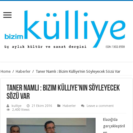
Home
/
Haberler
/
Taner Namlı : Bizim Külliye’nin Söyleyecek Sözü Var
Taner Namlı : Bizim Külliye’nin Söyleyecek
Sözü Var
kulliye
21 Ekim 2016
Haberler
Leave a comment
2,400 Views
Elazığ’da
gerçekleştiril
en