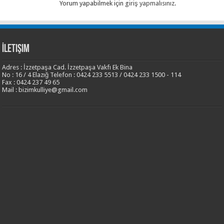
Yorum yapabilmek için
giriş yapmalısınız
.
İletişim
Adres : İzzetpaşa Cad. İzzetpaşa Vakfı Ek Bina
No : 16 / 4 Elazığ Telefon : 0424 233 5513 / 0424 233 1500 - 114
Fax : 0424 237 49 65
Mail : bizimkulliye@gmail.com