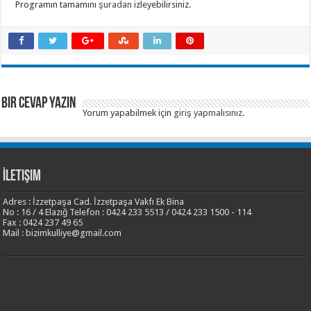
Programın tamamını
şuradan
izleyebilirsiniz.
Bir Cevap Yazın
Yorum yapabilmek için
giriş yapmalısınız
.
İletişim
Adres : İzzetpaşa Cad. İzzetpaşa Vakfı Ek Bina
No : 16 / 4 Elazığ Telefon : 0424 233 5513 / 0424 233 1500 - 114
Fax : 0424 237 49 65
Mail : bizimkulliye@gmail.com