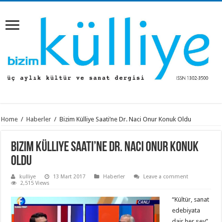
Home
/
Haberler
/
Bizim Külliye Saati’ne Dr. Naci Onur Konuk Oldu
Bizim Külliye Saati’ne Dr. Naci Onur Konuk
Oldu
kulliye
13 Mart 2017
Haberler
Leave a comment
2,515 Views
“Kültür, sanat
edebiyata
dair her şey”