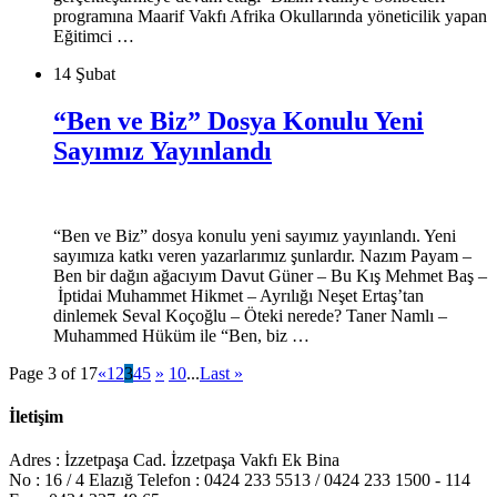
programına Maarif Vakfı Afrika Okullarında yöneticilik yapan
Eğitimci …
14 Şubat
“Ben ve Biz” Dosya Konulu Yeni
Sayımız Yayınlandı
“Ben ve Biz” dosya konulu yeni sayımız yayınlandı. Yeni
sayımıza katkı veren yazarlarımız şunlardır. Nazım Payam –
Ben bir dağın ağacıyım Davut Güner – Bu Kış Mehmet Baş –
İptidai Muhammet Hikmet – Ayrılığı Neşet Ertaş’tan
dinlemek Seval Koçoğlu – Öteki nerede? Taner Namlı –
Muhammed Hüküm ile “Ben, biz …
Page 3 of 17
«
1
2
3
4
5
»
10
...
Last »
İletişim
Adres : İzzetpaşa Cad. İzzetpaşa Vakfı Ek Bina
No : 16 / 4 Elazığ Telefon : 0424 233 5513 / 0424 233 1500 - 114