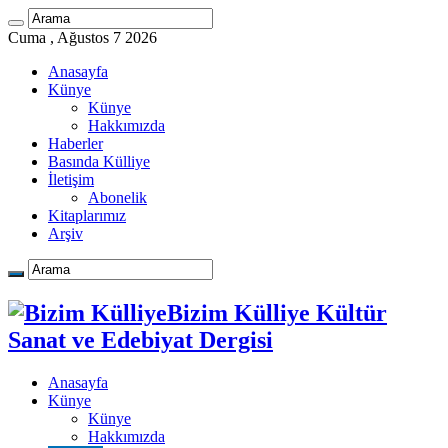
Cuma , Ağustos 7 2026
Anasayfa
Künye
Künye
Hakkımızda
Haberler
Basında Külliye
İletişim
Abonelik
Kitaplarımız
Arşiv
Bizim Külliye Kültür
Sanat ve Edebiyat Dergisi
Anasayfa
Künye
Künye
Hakkımızda