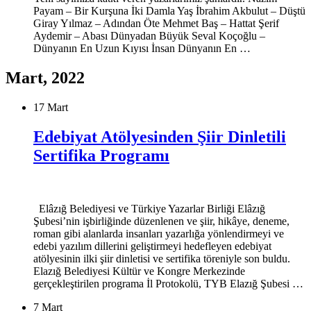
Payam – Bir Kurşuna İki Damla Yaş İbrahim Akbulut – Düştü
Giray Yılmaz – Adından Öte Mehmet Baş – Hattat Şerif
Aydemir – Abası Dünyadan Büyük Seval Koçoğlu –
Dünyanın En Uzun Kıyısı İnsan Dünyanın En …
Mart, 2022
17 Mart
Edebiyat Atölyesinden Şiir Dinletili
Sertifika Programı
Elâzığ Belediyesi ve Türkiye Yazarlar Birliği Elâzığ
Şubesi’nin işbirliğinde düzenlenen ve şiir, hikâye, deneme,
roman gibi alanlarda insanları yazarlığa yönlendirmeyi ve
edebi yazılım dillerini geliştirmeyi hedefleyen edebiyat
atölyesinin ilki şiir dinletisi ve sertifika töreniyle son buldu.
Elazığ Belediyesi Kültür ve Kongre Merkezinde
gerçekleştirilen programa İl Protokolü, TYB Elazığ Şubesi …
7 Mart