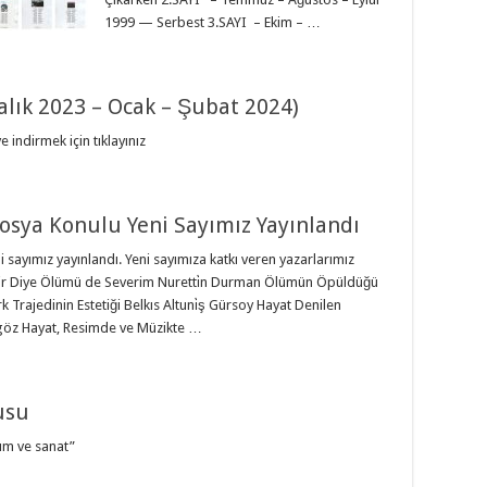
1999 — Serbest 3.SAYI – Ekim – …
ralık 2023 – Ocak – Şubat 2024)
irmek için tıklayınız
osya Konulu Yeni Sayımız Yayınlandı
 sayımız yayınlandı. Yeni sayımıza katkı veren yazarlarımız
ir Diye Ölümü de Severim Nuretti̇n Durman Ölümün Öpüldüğü
 Trajedinin Estetiği Belkıs Altuni̇ş Gürsoy Hayat Denilen
göz Hayat, Resimde ve Müzikte …
usu
üm ve sanat”