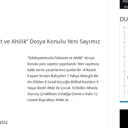
At
Se
Şe
Sı
Ya
At
DU
 ve Ahilik” Dosya Konulu Yeni Sayımız
“Edebiyatımızda Fütüvvet ve Ahilik” dosya
konulu yeni sayımız yayınlandı. Yeni sayımıza
katkı veren yazarlarımız şunlardır. 4 Nazım
Payam Vicdan Bahçeleri 7 Yahya Akengi̇n Bir
Acı Dilden 8 Seval Koçoğlu Bülbül Kasi̇desi 9
Yaşar Bedri̇ Attâr ile Çocuk 10 Belkıs Altuni̇ş
Gürsoy Çıraklıktan Ustalığa Demirci Halis 12
Levent Bayraktar Ahilik ve …
usu