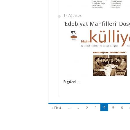
14 Ağustos
‘Edebiyat Mahfilleri’ Do
Ergüzel …
4
« First
...
«
2
3
5
6