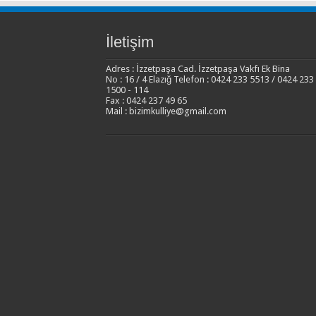
İletişim
Adres : İzzetpaşa Cad. İzzetpaşa Vakfı Ek Bina
No : 16 / 4 Elazığ Telefon : 0424 233 5513 / 0424 233
1500 - 114
Fax : 0424 237 49 65
Mail : bizimkulliye@gmail.com