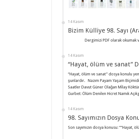
14 Kasım
Bizim Külliye 98. Sayı (A
Dergimizi PDF olarak okumak ve ind
14 Kasım
“Hayat, ölüm ve sanat” D
“Hayat, ölüm ve sanat” dosya konulu yeni
şunlardır. Nazım Payam Yaşam Biçimid
Saatler Davut Güner Olağan Mi̇lay Köktürk
Gurbet: Ölüm Denilen Hicret Namık Açık
14 Kasım
98. Sayımızın Dosya Kon
Son sayımızın dosya konusu: ““Hayat, öl