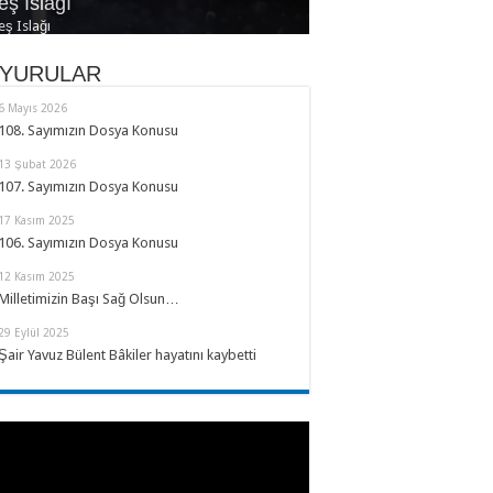
eş Islağı
s ve Yaz
hrin Eylül Tarafı
lası Türkçe
lnızlık Risalesi
eş Islağı
YURULAR
6 Mayıs 2026
108. Sayımızın Dosya Konusu
13 Şubat 2026
107. Sayımızın Dosya Konusu
17 Kasım 2025
106. Sayımızın Dosya Konusu
12 Kasım 2025
Milletimizin Başı Sağ Olsun…
29 Eylül 2025
Şair Yavuz Bülent Bâkiler hayatını kaybetti