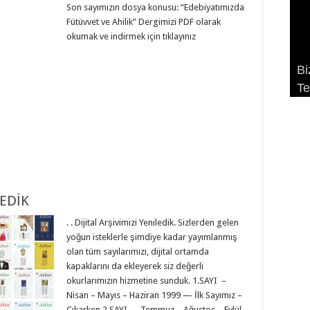
Son sayımızın dosya konusu: “Edebiyatımızda
Fütüvvet ve Ahilik” Dergimizi PDF olarak
okumak ve indirmek için tıklayınız
Bi
Bi
Bi
Bi
Bi
Te
Ni
– 
Ek
Te
LEDİK
. . Dijital Arşivimizi Yeniledik. Sizlerden gelen
yoğun isteklerle şimdiye kadar yayımlanmış
olan tüm sayılarımızı, dijital ortamda
kapaklarını da ekleyerek siz değerli
okurlarımızın hizmetine sunduk. 1.SAYI –
Nisan – Mayıs – Haziran 1999 — İlk Sayımız –
Çıkarken 2.SAYI – Temmuz – Ağustos – Eylül