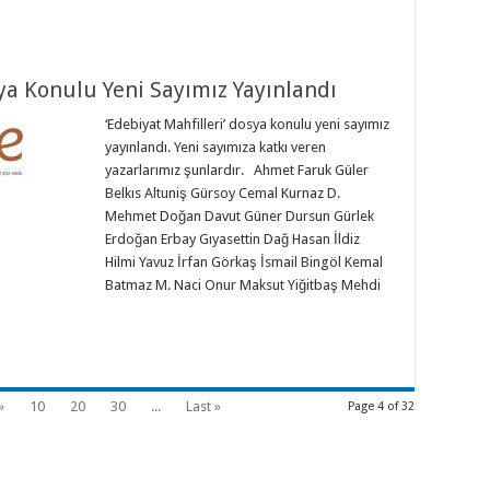
sya Konulu Yeni Sayımız Yayınlandı
‘Edebiyat Mahfilleri’ dosya konulu yeni sayımız
yayınlandı. Yeni sayımıza katkı veren
yazarlarımız şunlardır. Ahmet Faruk Güler
Belkıs Altuniş Gürsoy Cemal Kurnaz D.
Mehmet Doğan Davut Güner Dursun Gürlek
Erdoğan Erbay Gıyasettin Dağ Hasan İldiz
Hilmi Yavuz İrfan Görkaş İsmail Bingöl Kemal
Batmaz M. Naci Onur Maksut Yiğitbaş Mehdi
»
10
20
30
...
Last »
Page 4 of 32