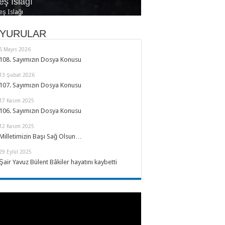
eş Islağı
s ve Yaz
hrin Eylül Tarafı
lası Türkçe
lnızlık Risalesi
eş Islağı
YURULAR
6 Mayıs 2026
108. Sayımızın Dosya Konusu
13 Şubat 2026
107. Sayımızın Dosya Konusu
17 Kasım 2025
106. Sayımızın Dosya Konusu
12 Kasım 2025
Milletimizin Başı Sağ Olsun…
29 Eylül 2025
Şair Yavuz Bülent Bâkiler hayatını kaybetti