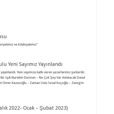
usu
riyetimiz ve Edabiyatımız”
ulu Yeni Sayımız Yayınlandı
yayınlandı. Yeni sayımıza katkı veren yazarlarımız şunlardır.
ir Işık Nurettin Durman – Ne Çok Şey Var Anlatacak Davut
t Ömer Kazazoğlu – Zaman Üstü Seval Koçoğlu – Zweig’ın
ralık 2022- Ocak – Şubat 2023)