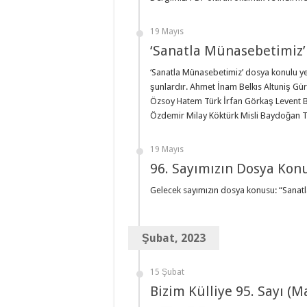
19 Mayıs
‘Sanatla Münasebetimiz’
‘Sanatla Münasebetimiz’ dosya konulu yen
şunlardır. Ahmet İnam Belkıs Altuniş 
Özsoy Hatem Türk İrfan Görkaş Levent 
Özdemir Milay Köktürk Misli Baydoğa
19 Mayıs
96. Sayımızın Dosya Kon
Gelecek sayımızın dosya konusu: “Sanat
Şubat, 2023
15 Şubat
Bizim Külliye 95. Sayı (M