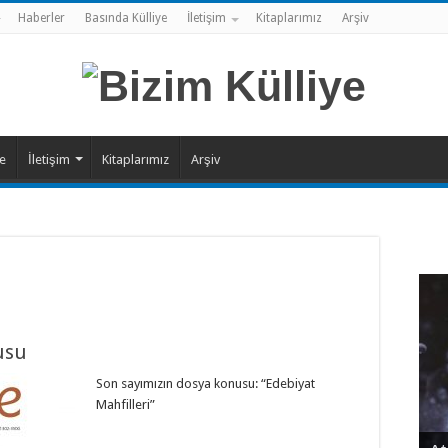
Haberler
Basında Külliye
İletişim
Kitaplarımız
Arşiv
ye
İletişim
Kitaplarımız
Arşiv
usu
Son sayımızın dosya konusu: “Edebiyat
Mahfilleri”