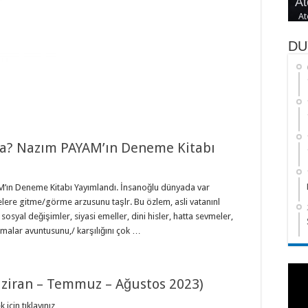
At
Se
Şe
Sı
Ya
At
DU
nda? Nazım PAYAM’ın Deneme Kitabı
M’ın Deneme Kitabı Yayımlandı. İnsanoğlu dünyada var
ere gitme/görme arzusunu taşlr. Bu özlem, asli vatanınl
 sosyal değişimler, siyasi emeller, dini hisler, hatta sevmeler,
malar avuntusunu,/ karşılığını çok …
Haziran – Temmuz – Ağustos 2023)
için tıklayınız