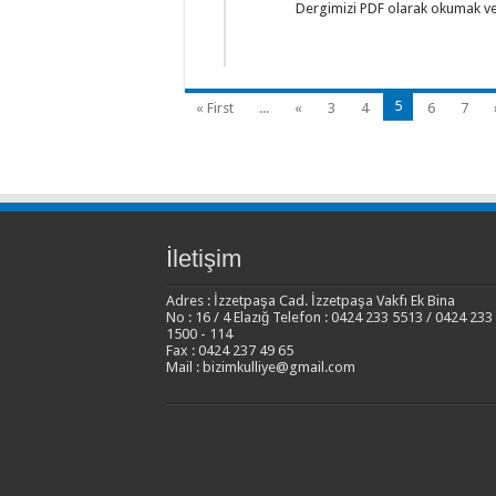
Dergimizi PDF olarak okumak ve indi
5
« First
...
«
3
4
6
7
İletişim
Adres : İzzetpaşa Cad. İzzetpaşa Vakfı Ek Bina
No : 16 / 4 Elazığ Telefon : 0424 233 5513 / 0424 233
1500 - 114
Fax : 0424 237 49 65
Mail : bizimkulliye@gmail.com