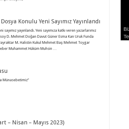
 Dosya Konulu Yeni Sayımız Yayınlandı
Bi
Bi
Bi
Bi
Bi
i sayımız yayınlandı. Yeni sayımıza katkı veren yazarlarımız
Te
Ni
– 
Ek
Te
Gürsoy D. Mehmet Doğan Davut Güner Esma Kan Uruk Funda
Bayraktar M. Halistin Kukul Mehmet Baş Mehmet Toygar
n Teber Muhammet Hüküm Muhsin …
usu
la Münasebetimiz”
art – Nisan – Mayıs 2023)