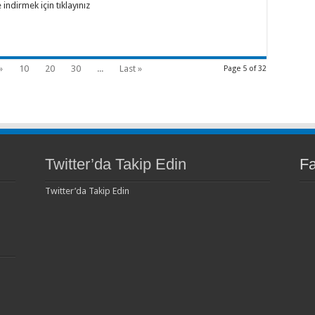
rmek için tıklayınız
»
10
20
30
...
Last »
Page 5 of 32
Twitter’da Takip Edin
F
Twitter’da Takip Edin