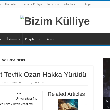
Haberler
Basında Külliye
İletişim
Kitaplarımız
Arşiv
ye
İletişim
Kitaplarımız
Arşiv
 Ozan Hakka Yürüdü
t Tevfik Ozan Hakka Yürüdü
Leave a comment
2,100 Views
Related Articles
Fırat
Üniversitesi Tıp
At
Se
Şe
Sı
Ya
t Tevfik Ozan vefat etti.
At