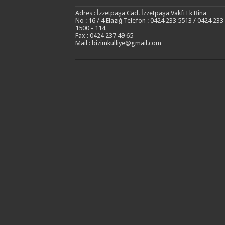
Adres : İzzetpaşa Cad. İzzetpaşa Vakfı Ek Bina
No : 16 / 4 Elazığ Telefon : 0424 233 5513 / 0424 233
1500 - 114
Fax : 0424 237 49 65
Mail : bizimkulliye@gmail.com