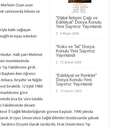
den Merhum Ozan uzun
iyat camiasında bilinen ve
“Dijital İletişim Çağı ve
Edebiyat” Dosya Konulu
Yeni Sayımız Yayınlandı
riyle katkı sağlayan
6 Mayıs 2026
ağfiret niyaz ederken
“Koku ve Tat” Dosya
Konulu Yeni Sayımız
mludur. Halk şairi Mehmet
Yayınlandı
imini memleketinde
13 Şubat 2026
 Tıp Fakültesine girdi.
i Başkanı iken öğrenci
“Edebiyat ve Renkler”
Dosya Konulu Yeni
. Ankara, Kırşehir ve Niğde
Sayımız Yayınlandı
est bırakıldı. 12 Eylül 1980
17 Kasım 2025
. maddesine göre
vinde kısa bir süre tutuklu
Tıp Fakültesinde devam
esir İl Sağlık Müdürlüğünde göreve başladı. 1990 yılında
tandı. Erciyes Üniversitesi Sağlık Bilimleri Enstitüsünde yüksek
de Yardımcı Doçent olarak sürdürdü. Fırat Üniversitesi Tıp