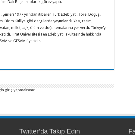
ilim Dalı Başkanı olarak görev yaptı.
ı. Şiirleri 1977 yılından itibaren Türk Edebiyatı, Töre, Doğuş,
s, Bizim Külliye gibi dergilerde yayımlandı. Yazı, resim,
vatan, millet, aşk, ölüm ve doğa temalarına yer verdi. Türkiye’yi
atıldı. Fırat Üniversitesi Fen Edebiyat Fakültesinde hakkında
 İLESAM ve GESAM üyesidir.
çin
giriş yapmalısınız
.
Twitter’da Takip Edin
F