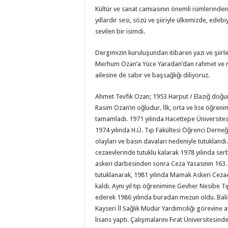
Kültür ve sanat camiasının önemli isimlerin
yıllardır sesi, sözü ve şiiriyle ülkemizde, edeb
sevilen bir isimdi.
Dergimizin kuruluşundan itibaren yazı ve şiirle
Merhum Ozan’a Yüce Yaradan’dan rahmet ve m
ailesine de sabır ve başsağlığı diliyoruz.
Ahmet Tevfik Ozan; 1953 Harput / Elazığ doğu
Rasim Ozan’ın oğludur. İlk, orta ve lise öğren
tamamladı. 1971 yılında Hacettepe Üniversitesi
1974 yılında H.Ü. Tıp Fakültesi Öğrenci Derneğ
olayları ve basın davaları nedeniyle tutuklandı
cezaevlerinde tutuklu kalarak 1978 yılında serb
askeri darbesinden sonra Ceza Yasasının 163
tutuklanarak, 1981 yılında Mamak Askeri Cezae
kaldı. Aynı yıl tıp öğrenimine Gevher Nesibe 
ederek 1986 yılında buradan mezun oldu. Balık
Kayseri İl Sağlık Müdür Yardımcılığı görevine a
lisans yaptı. Çalışmalarını Fırat Üniversitesin