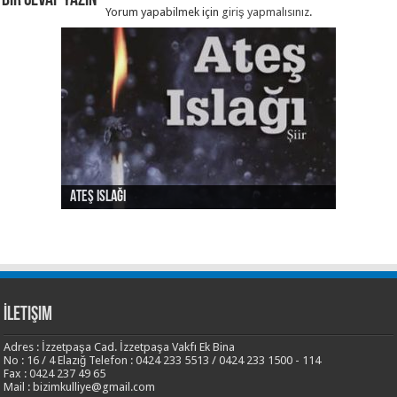
Bir Cevap Yazın
Yorum yapabilmek için
giriş yapmalısınız
.
Ateş Islağı
Ses ve Yaz
Şehrin Eylül Tarafı
Sılası Türkçe
Yalnızlık Risalesi
İletişim
Adres : İzzetpaşa Cad. İzzetpaşa Vakfı Ek Bina
No : 16 / 4 Elazığ Telefon : 0424 233 5513 / 0424 233 1500 - 114
Fax : 0424 237 49 65
Mail : bizimkulliye@gmail.com