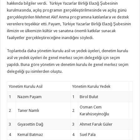
hakkında bilgiler verdi. Türkiye Yazarlar Birliği Elazığ Şubesinin
kurulmasında, açılış programın gerçekleştirilmesinde ve açılış günü
gerçekleştirilen Mehmet Akif Anma programına katılanlara ve destek
verenlere teşekkür etti. Payam, Türkiye Yazarlar Birliği Elazığ Şubesinin
ilimizin ve ülkemizin kültür ve sanatına önemli katkılar sunacak
faaliyetler gerçekleştireceğine inandığını söyledi.
Toplantıda daha yönetim kurulu asil ve yedek üyeleri, denetim kurulu
asil ve yedek üyeleri ile genel merkez seçim delegeliği için seçim
yapıldı. Buna göre yönetim ve denetim kurulu ile genel merkez seçim
delegeliği şu isimlerden oluştu.
Yönetim Kurulu Asil
Yönetim Kurulu Yedek
1
Nazım Payam
1
Birol Bulut
Osman Cem
2
Taner Namlı
2
Karahüseyinoğlu
3
Gıyasettin Dağ
3
Ahmet Faruk Güler
4
Kemal Batmaz
4
Suel Pala