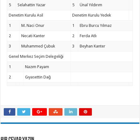
5
Selahattin Yazar
5
Ünal Yıldırım
Denetim Kurulu Asil
Denetim Kurulu Yedek
1
M. Naci Onur
1
Ebru Burcu Yılmaz
2
Necati Kanter
2
Ferda Atlı
3
Muhammed Çubuk
3
Beyhan Kanter
Genel Merkez Seçim Delegeliği
1
Nazım Payam
2
Gıyasettin Dağ