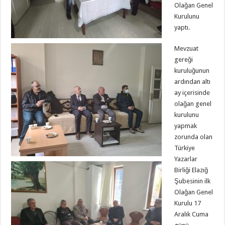
Olağan Genel
Kurulunu
yaptı.
Mevzuat
gereği
kuruluğunun
ardından altı
ay içerisinde
olağan genel
kurulunu
yapmak
zorunda olan
Türkiye
Yazarlar
Birliği Elazığ
Şubesinin ilk
Olağan Genel
Kurulu 17
Aralık Cuma